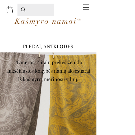
Kašmyro namai®
PLEDAI, ANTKLODĖS
"Lanerossi" italų prekės ženklo
aukščiausios kokybės namų aksesuarai
iš kašmyro, merinosų vilnų.