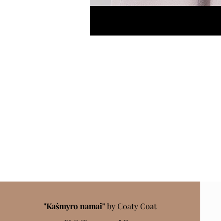
"Kašmyro namai"
by Coaty Coat