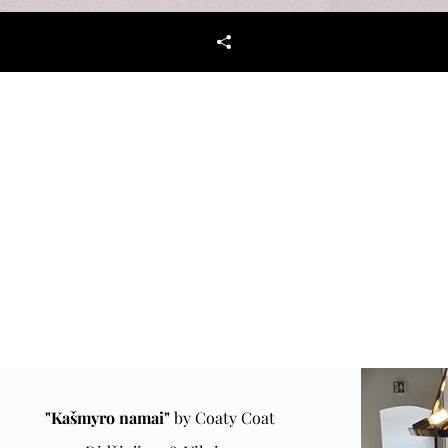
"Kašmyro namai"
by Coaty Coa
t