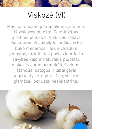
Viskozė (VI)
Mes naudojame pamušalinius audinius
iš viskozės pluošto. Tai minkštas
dirbtinis pluoštas. Viskozės žaliava
išgaunama iš eukalipto, pušies arba
buko medienos. Tai universalus
pluoštas, turintis tas pačias komforto
savybes kaip ir natūralūs pluoštai.
Viskozės audiniai minkšti, švelnūs,
standūs, patogūs ir labai gerai
sugeriantys drėgmę. Deja, viskozė
glamžosi, bet užtai nesielektrina.