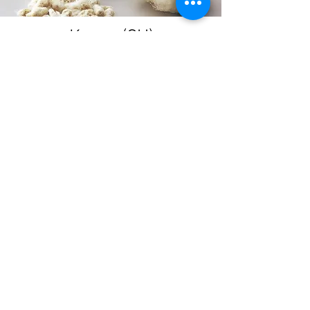
Kupra (CU)
Mes naudojame pamušalinius audinius
iš kupros. Be cheminio apdorojimo
mokslo ir technologijų, gaminamų
ekologiško gamybos proceso metu,
verpalai įgyja savybių, kurių medvilnė
nėra - minkštesnė ir sklandžiau
prisiliečia prie odos.
. Kupra yra
naudojama vietoje šilko. Audinys yra
kvėpuojantis ir gerai reguliuoja kūno
temperatūrą, turi antistatinių bei
antielerginių sąvybių. Audinys toks pats
malonus kūnui kaip šilkas tik lengviau
prižiūrimas ir yra labiau patvarus