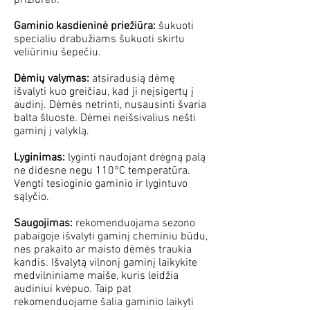
prižiūrėti:
Gaminio kasdieninė priežiūra:
šukuoti
specialiu drabužiams šukuoti skirtu
veliūriniu šepečiu.
Dėmių valymas:
atsiradusią dėmę
išvalyti kuo greičiau, kad ji neįsigertų į
audinį. Dėmės netrinti, nusausinti švaria
balta šluoste. Dėmei neišsivalius nešti
gaminį į valyklą.
Lyginimas:
lyginti naudojant drėgną palą
ne didesne negu 110°C temperatūra.
Vengti tesioginio gaminio ir lygintuvo
sąlyčio.
Saugojimas:
rekomenduojama sezono
pabaigoje išvalyti gaminį cheminiu būdu,
nes prakaito ar maisto dėmės traukia
kandis. Išvalytą vilnonį gaminį laikykite
medvilniniame maiše, kuris leidžia
audiniui kvėpuo. Taip pat
rekomenduojame šalia gaminio laikyti