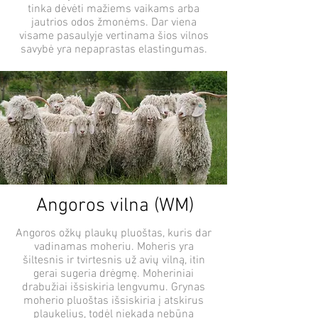
tinka dėvėti mažiems vaikams arba
jautrios odos žmonėms. Dar viena
visame pasaulyje vertinama šios vilnos
savybė yra nepaprastas elastingumas.
Angoros vilna (WM)
Angoros ožkų plaukų pluoštas, kuris dar
vadinamas moheriu. Moheris yra
šiltesnis ir tvirtesnis už avių vilną, itin
gerai sugeria drėgmę. Moheriniai
drabužiai išsiskiria lengvumu. Grynas
moherio pluoštas išsiskiria į atskirus
plaukelius, todėl niekada nebūna