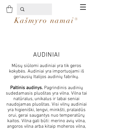
Kašmyro namai®
AUDINIAI
Mūsų siūlomi audiniai yra tik geros
kokybės. Audiniai yra importuojami iš
geriausių Italijos audinių fabrikų.
Paltinis audinys.
Pagrindinis audinių
sudedamasis pluoštas yra vilna. Vilna tai
natūralus, unikalus ir labai seniai
naudojamas pluoštas. Visi vilnų audiniai
yra higieniški, lengvi, minkšti, pralaidūs
orui, gerai saugantys nuo temperatūrų
kaitos. Vilna gali būti: merino avių vilna,
angoros vilna arba kitaip moheros vilna,