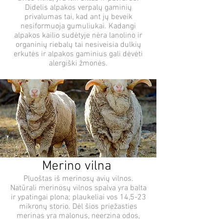
Didelis alpakos verpalų gaminių
privalumas tai, kad ant jų beveik
nesiformuoja gumuliukai. Kadangi
alpakos kailio sudėtyje nėra lanolino ir
organinių riebalų tai nesiveisia dulkių
erkutės ir alpakos gaminius gali dėvėti
alergiški žmonės.
Merino vilna
Pluoštas iš merinosų avių vilnos.
Natūrali merinosų vilnos spalva yra balta
ir ypatingai plona; plaukeliai vos 14,5-23
mikronų storio. Dėl šios priežasties
merinas yra malonus, neerzina odos,