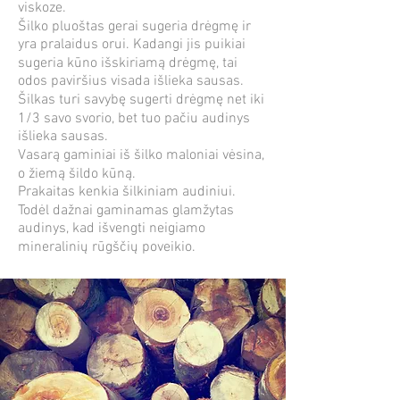
viskoze.
Šilko pluoštas gerai sugeria drėgmę ir
yra pralaidus orui. Kadangi jis puikiai
sugeria kūno išskiriamą drėgmę, tai
odos paviršius visada išlieka sausas.
Šilkas turi savybę sugerti drėgmę net iki
1/3 savo svorio, bet tuo pačiu audinys
išlieka sausas.
Vasarą gaminiai iš šilko maloniai vėsina,
o žiemą šildo kūną.
​​Prakaitas kenkia šilkiniam audiniui.
Todėl dažnai gaminamas glamžytas
audinys, kad išvengti neigiamo
mineralinių rūgščių poveikio.​​