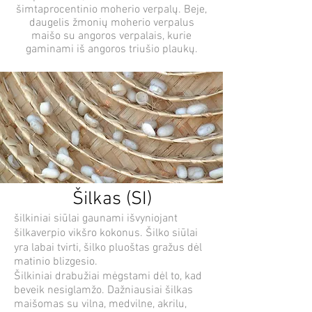
šimtaprocentinio moherio verpalų. Beje,
daugelis žmonių moherio verpalus
maišo su angoros verpalais, kurie
gaminami iš angoros triušio plaukų.
Šilkas (SI)
šilkiniai siūlai gaunami išvyniojant
šilkaverpio vikšro kokonus. Šilko siūlai
yra labai tvirti, šilko pluoštas gražus dėl
matinio blizgesio.
Šilkiniai drabužiai mėgstami dėl to, kad
beveik nesiglamžo. Dažniausiai šilkas
maišomas su vilna, medvilne, akrilu,