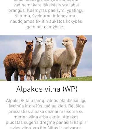
vadinami karališkaisiais yra labai
brangūs. Kašmyras pasižymi ypatingu
šiltumu, švelnumu ir lengvumu,
naudojamas tik itin aukštos kokybės
gaminių gamyboje.
Alpakos vilna (WP)
Alpakų (kitaip lamų) vilnos plaukeliai ilgi,
švelnūs ir gražūs, tačiau kieti. Dėl šios
priežasties alpaka dažnai maišoma su
merino vilna arba akrilu. Alpakos
pluoštas sugeria drėgmę panašiai kaip ir
avies vilna, yra itin šiltas ir patvarus.