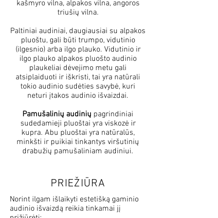
kašmyro vilna, alpakos vilna, angoros
triušių vilna.
Paltiniai audiniai, daugiausiai su alpakos
pluoštu, gali būti trumpo, vidutinio
(ilgesnio) arba ilgo plauko. Vidutinio ir
ilgo plauko alpakos pluošto audinio
plaukeliai dėvejimo metu gali
atsiplaiduoti ir iškristi, tai yra natūrali
tokio audinio sudėties savybė, kuri
neturi įtakos audinio išvaizdai.
Pamušalinių audinių
pagrindiniai
sudedamieji pluoštai yra viskozė ir
kupra. Abu pluoštai yra natūralūs,
minkšti ir puikiai tinkantys viršutinių
drabužių pamušaliniam audiniui.
PRIEŽIŪRA
Norint ilgam išlaikyti estetišką gaminio
audinio išvaizdą reikia tinkamai jį