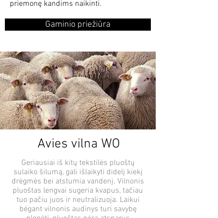
priemonę kandims naikinti.
Gaminio priežiūra
Avies
vilna WO
Geriausiai iš kitų tekstilės pluoštų
sulaiko šilumą, gali išlaikyti didelį kiekį
drėgmės bei atstumia vandenį. Vilnonis
pluoštas lengvai sugeria kvapus, tačiau
tuo pačiu juos ir neutralizuoja. Laikui
bėgant vilnonis audinys turi savybę