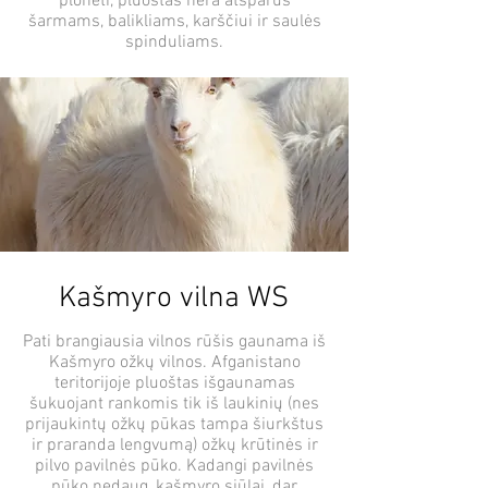
plonėti, pluoštas nėra atsparus
šarmams, balikliams, karščiui ir saulės
spinduliams.
Kašmyro vilna WS
Pati brangiausia vilnos rūšis gaunama iš
Kašmyro ožkų vilnos. Afganistano
teritorijoje pluoštas išgaunamas
šukuojant rankomis tik iš laukinių (nes
prijaukintų ožkų pūkas tampa šiurkštus
ir praranda lengvumą) ožkų krūtinės ir
pilvo pavilnės pūko. Kadangi pavilnės
pūko nedaug, kašmyro siūlai, dar