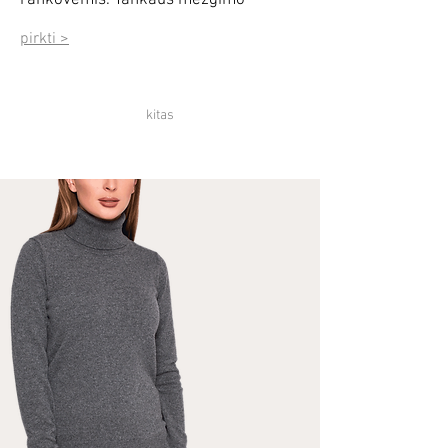
rankovėmis. Tankaus mezgimo
pirkti >
kitas