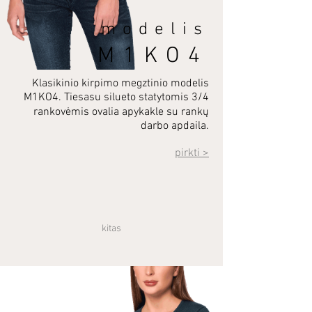
modelis
M1KO4
Klasikinio kirpimo megztinio modelis
M1KO4. Tiesasu silueto statytomis 3/4
rankovėmis ovalia apykakle su rankų
darbo apdaila.
pirkti >
kitas