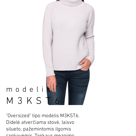
modelis
M3KST
6
"Oversized" tipo modelis M3KST6.
Didelė atverčiama stovė, laisvo
silueto, pažemintomis ilgomis