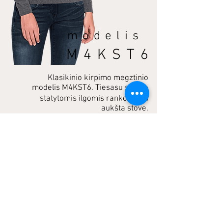
modelis
M4KST6
Klasikinio kirpimo megztinio
modelis M4KST6. Tiesasu silueto
statytomis ilgomis rankovėmis
aukšta stove.
pirkti >
kitas