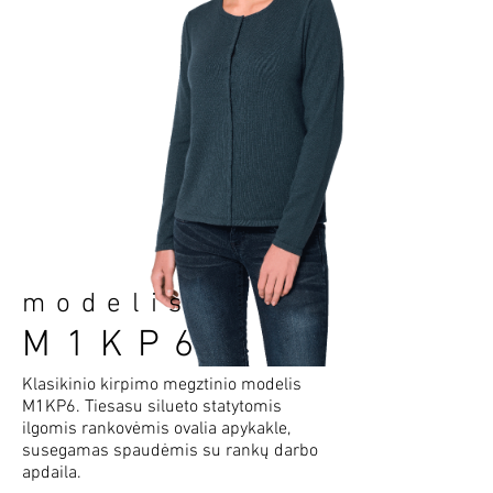
modelis
M1KP6
Klasikinio kirpimo megztinio modelis
M1KP6. Tiesasu silueto statytomis
ilgomis rankovėmis ovalia apykakle,
susegamas spaudėmis su rankų darbo
apdaila.