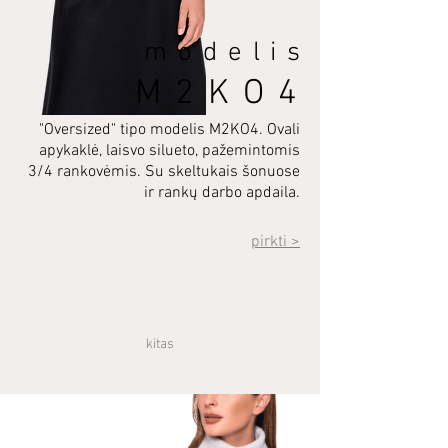
modelis
M2KO4
"Oversized" tipo modelis M2KO4. Ovali
apykaklė, laisvo silueto, pažemintomis
3/4 rankovėmis. Su skeltukais šonuose
ir rankų darbo apdaila.
pirkti >
kitas