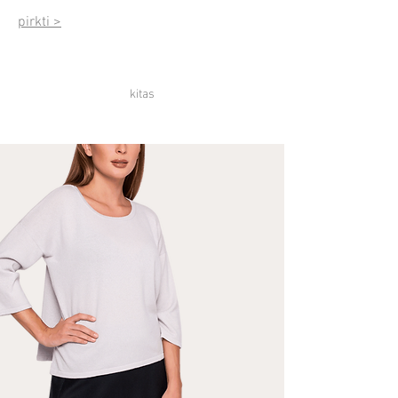
pirkti >
kitas