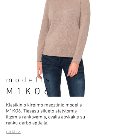
modelis
M1KO6
Klasikinio kirpimo megztinio modelis
M1KO6. Tiesasu silueto statytomis
ilgomis rankovėmis, ovalia apykakle su
rankų darbo apdaila.
pirkti >