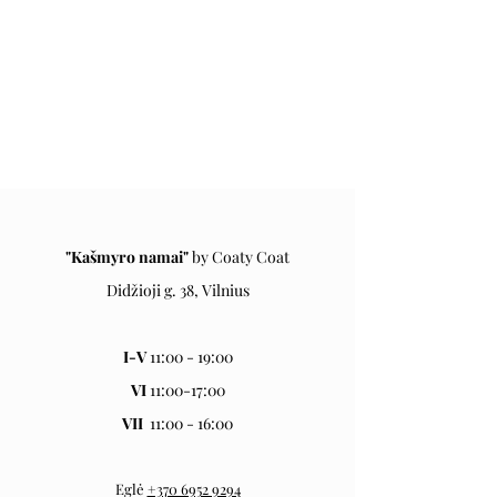
"Kašmyro namai"
by Coaty Coa
t
Didžioji g. 38, Vilnius
I-V
11:00 - 19:00
VI
11:00-17:00
VII
11:00 - 16:00
Eglė
+370 6952 9294