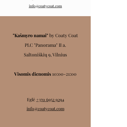
info@coatycoat.com
"Kašmyro namai"
by Coaty Coat
PLC "Panorama" II a.
Saltoniškių 9, Vilnius
Visomis dienomis
10:00-21:00
Eglė
+370 6952 9294
info@coatycoat.com