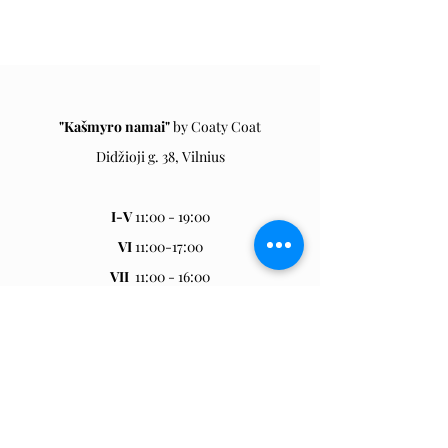
"Kašmyro namai"
by Coaty Coa
t
Didžioji g. 38, Vilnius
I-V
11:00 - 19:00
VI
11:00-17:00
VII
11:00 - 16:00
Eglė
+370 6952 9294
info@coatycoat.com