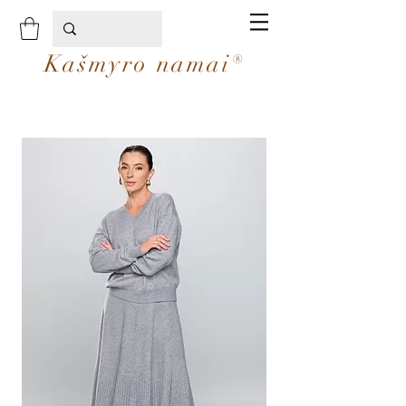
Kašmyro namai®