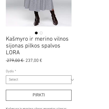
Kašmyro ir merino vilnos
sijonas pilkos spalvos
LORA
Regular
Sale
 279,00 € 
237,00 €
Price
Price
Dydis
*
PIRKTI