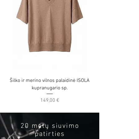
Šilko ir merino vilnos palaidinė ISOLA
Šilko ir merino vilno
kupranugario sp.
Price
149,00 €
20 metų siuvimo
patirties