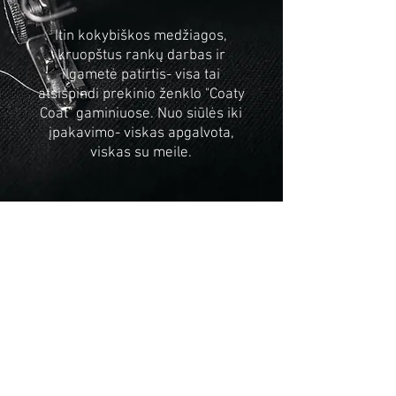
Itin kokybiškos medžiagos,
kruopštus rankų darbas ir
ilgametė patirtis- visa tai
atsispindi prekinio ženklo "Coaty
Coat" gaminiuose. Nuo siūlės iki
įpakavimo- viskas apgalvota,
viskas su meile.