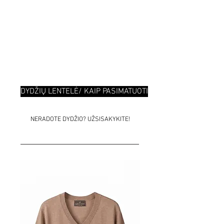
"Naudinga"
DYDŽIŲ LENTELĖ/ KAIP PASIMATUOTI
NERADOTE DYDŽIO? UŽSISAKYKITE!