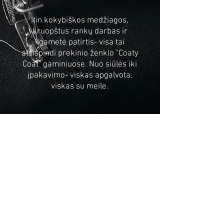
Itin kokybiškos medžiagos,
kruopštus rankų darbas ir
ilgametė patirtis- visa tai
atsispindi prekinio ženklo "Coaty
Coat" gaminiuose. Nuo siūlės iki
įpakavimo- viskas apgalvota,
viskas su meile.