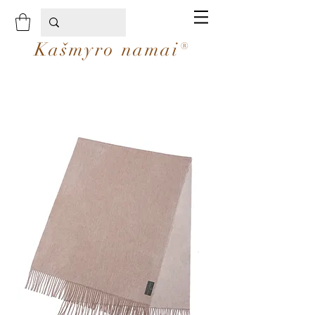
Kašmyro namai®