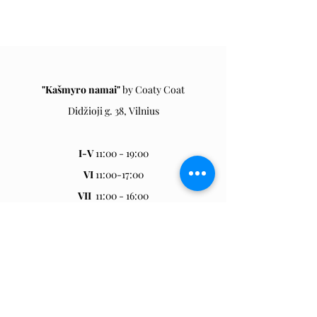
"Kašmyro namai"
by Coaty Coa
t
Didžioji g. 38, Vilnius
I-V
11:00 - 19:00
VI
11:00-17:00
VII
11:00 - 16:00
Eglė
+370 6952 9294
info@coatycoat.com