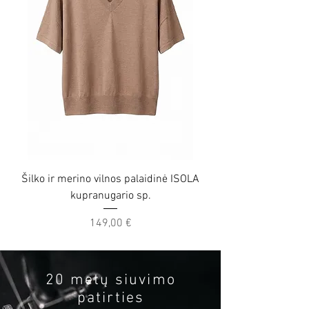
Šilko ir merino vilnos palaidinė ISOLA
Šilko ir merino vilno
kupranugario sp.
Price
149,00 €
20 metų siuvimo
patirties