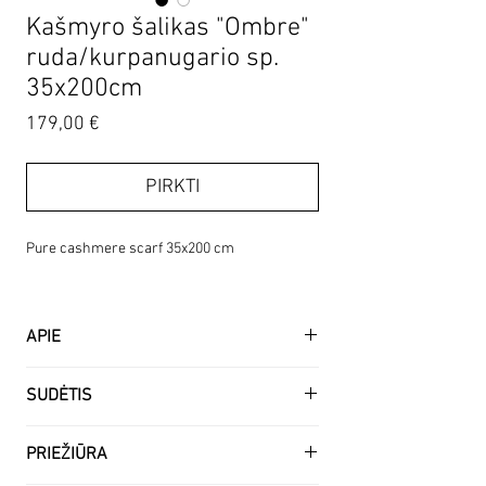
Kašmyro šalikas "Ombre"
ruda/kurpanugario sp.
35x200cm
Price
179,00 €
PIRKTI
Pure cashmere scarf 35x200 cm
APIE
Ypatingai švelnus ir šiltas austas 100%
SUDĖTIS
kašmyro šalikas. Šis elegantiškas šalikas gali
būti puikus akcentas prie palto ar kito
100% kašmyras.
viršutinio drabužio.
PRIEŽIŪRA
Pagaminta Mongolijoje