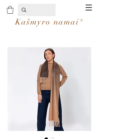
Kašmyro namai®