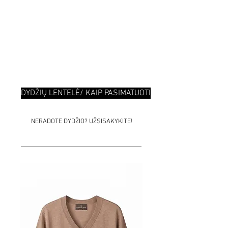
DYDŽIŲ LENTELĖ/ KAIP PASIMATUOTI
NERADOTE DYDŽIO? UŽSISAKYKITE!