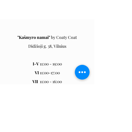
"Kašmyro namai"
by Coaty Coa
t
Didžioji g. 38, Vilnius
I-V
11:00 - 19:00
VI
11:00-17:00
VII
11:00 - 16:00
Eglė
+370 6952 9294
info@coatycoat.com