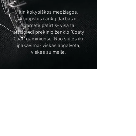
Itin kokybiškos medžiagos,
kruopštus rankų darbas ir
ilgametė patirtis- visa tai
atsispindi prekinio ženklo "Coaty
Coat" gaminiuose. Nuo siūlės iki
įpakavimo- viskas apgalvota,
viskas su meile.