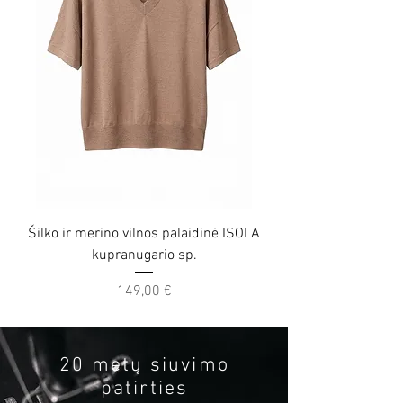
Šilko ir merino vilnos palaidinė ISOLA
Šilko ir merino vilno
kupranugario sp.
Price
149,00 €
20 metų siuvimo
patirties