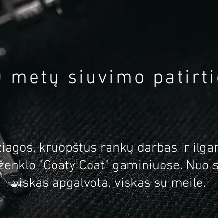
0 metų siuvimo patirti
iagos, kruopštus rankų darbas ir ilgame
 ženklo "Coaty Coat" gaminiuose. Nuo s
viskas apgalvota, viskas su meile.