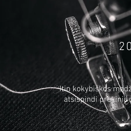
2
Itin kokybiškos medž
atsispindi prekinio