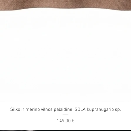
Quick View
Šilko ir merino vilnos palaidinė ISOLA kupranugario sp.
Price
149,00 €