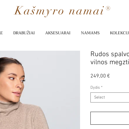
Kašmyro namai®
LE
DRABUŽIAI
AKSESUARAI
NAMAMS
KOLEKCI
Rudos spalvo
vilnos megzt
Price
249,00 €
Dydis
*
Select