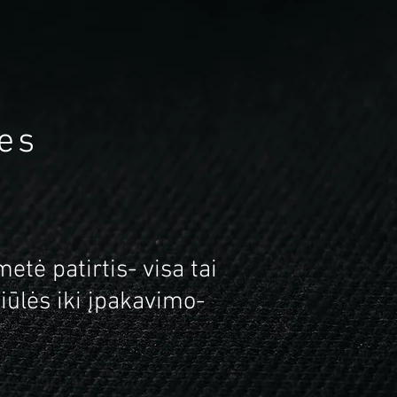
es
tė patirtis- visa tai
iūlės iki įpakavimo-