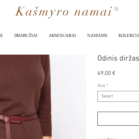
Kašmyro namai®
LE
DRABUŽIAI
AKSESUARAI
NAMAMS
KOLEKCI
Odinis dirža
Price
49,00 €
Size
*
Select