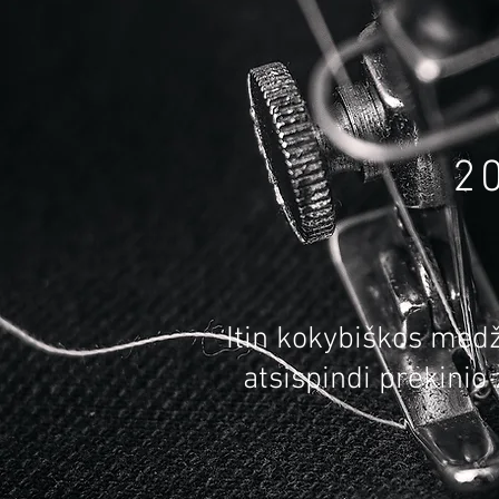
2
Itin kokybiškos medž
atsispindi prekinio