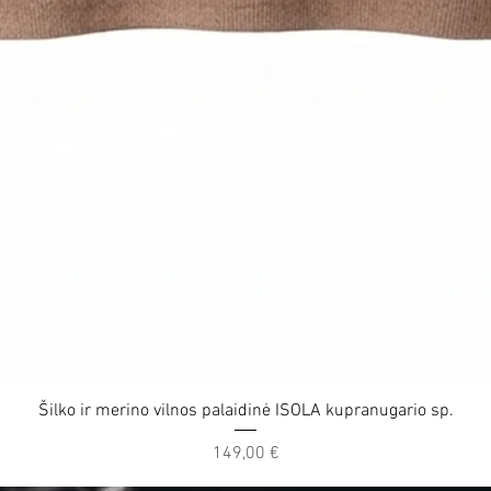
Quick View
Šilko ir merino vilnos palaidinė ISOLA kupranugario sp.
Price
149,00 €