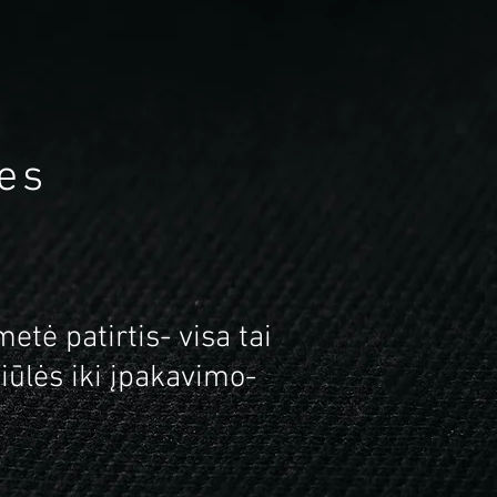
es
tė patirtis- visa tai
iūlės iki įpakavimo-