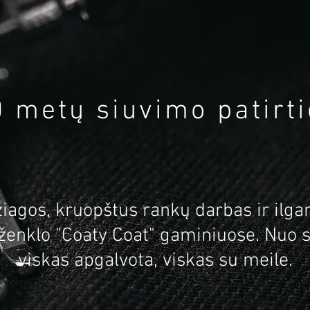
0 metų siuvimo patirti
iagos, kruopštus rankų darbas ir ilgame
 ženklo "Coaty Coat" gaminiuose. Nuo s
viskas apgalvota, viskas su meile.