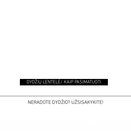
DYDŽIŲ LENTELĖ/ KAIP PASIMATUOTI
NERADOTE DYDŽIO? UŽSISAKYKITE!